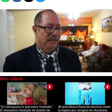
0
seconds
of
0
seconds
"Es inhumano lo que estoy viviendo".
46 quirófanos fuera de servicio; crece
El dramático llamado de auxilio de
la espera por cirugías en Honduras