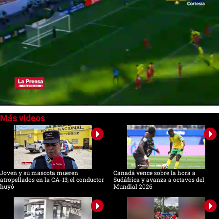
0
of
1
minute,
12
seconds
Joven y su mascota mueren
Canadá vence sobre la hora a
atropellados en la CA-13; el conductor
Sudáfrica y avanza a octavos del
huyó
Mundial 2026