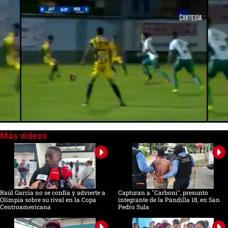
0
of
22
seconds
Raúl García no se confía y advierte a
Capturan a "Carboni", presunto
Olimpia sobre su rival en la Copa
integrante de la Pandilla 18, en San
Centroamericana
Pedro Sula