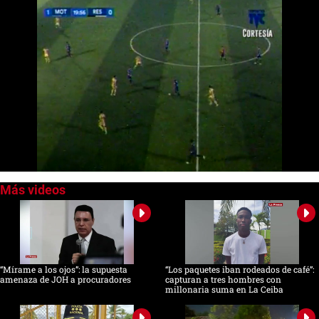
0
seconds
of
41
seconds
“Mírame a los ojos”: la supuesta
“Los paquetes iban rodeados de café”:
amenaza de JOH a procuradores
capturan a tres hombres con
millonaria suma en La Ceiba