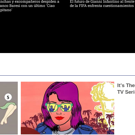
inchas y excompañeros despiden a
El futuro de Gianni Infantino al frente
anco Baresi con un último 'Ciao
de la FIFA enfrenta cuestionamientos
pitano'
It's Th
TV Seri