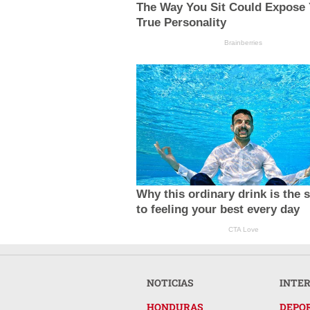
The Way You Sit Could Expose
True Personality
Brainberries
Why this ordinary drink is the 
to feeling your best every day
CTA Love
NOTICIAS
INTE
HONDURAS
DEPO