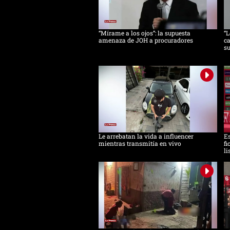
“Mírame a los ojos”: la supuesta
“L
amenaza de JOH a procuradores
ca
s
Le arrebatan la vida a influencer
Es
mientras transmitía en vivo
fi
li