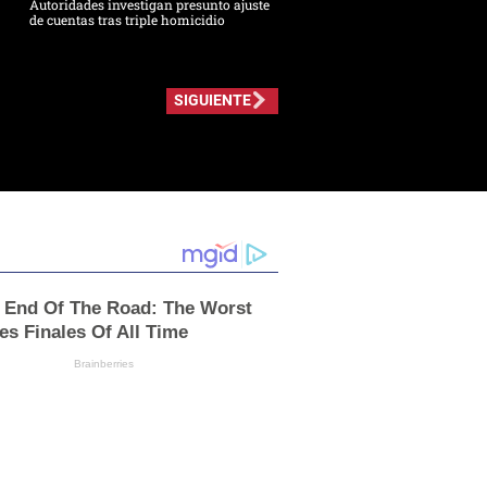
Autoridades investigan presunto ajuste
de cuentas tras triple homicidio
SIGUIENTE
e End Of The Road: The Worst
es Finales Of All Time
Brainberries