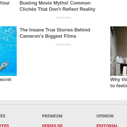
 Your
Busting Movie Myths! Common
Clichés That Don't Reflect Reality
Brainberries
The Insane True Stories Behind
Cameron's Biggest Films
Brainberries
secret
Why thi
to feel
RÉS
PREMIUM
OPINION
RTES
SERIES DE
EDITORIAL