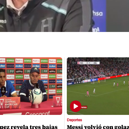
Deportes
pez revela tres bajas
Messi volvió con gola