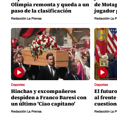
Olimpia remonta y queda a un
de Motag
paso de la clasificación
jugador 
Redacción La Prensa
Redacción La P
Deportes
Deportes
Hinchas y excompañeros
El futur
despiden a Franco Baresi con
al frente
un último 'Ciao capitano'
cuestio
Redacción La Prensa
Redacción La P