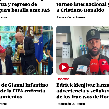
ua y regreso de
torneo internacional 
para batalla ante FAS
a Cristiano Ronaldo
rensa
Redacción La Prensa
Deportes
o de Gianni Infantino
Edrick Menjívar lanz
 de la FIFA enfrenta
advertencia y señala 
namientos
de los fracasos de Ho
rensa
Redacción La Prensa