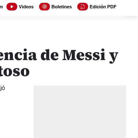
m
Videos
Boletines
Edición PDF
ncia de Messi y
toso
jó