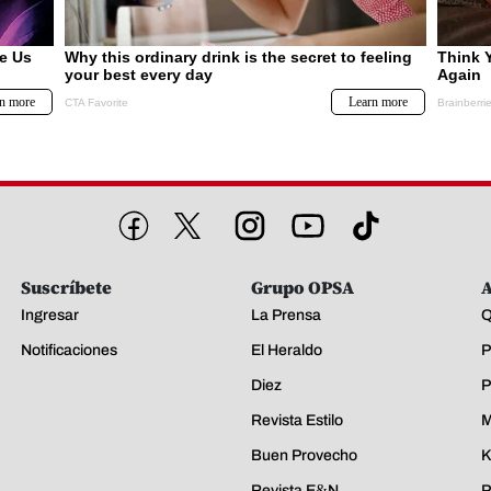
Suscríbete
Grupo OPSA
A
Ingresar
La Prensa
Q
Notificaciones
El Heraldo
P
Diez
P
Revista Estilo
M
Buen Provecho
K
Revista E&N
P