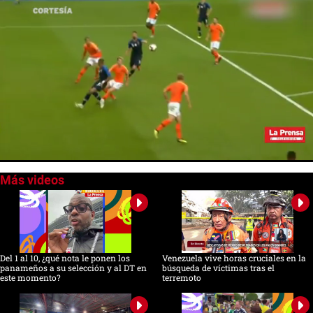
0
seconds
of
44
seconds
Del 1 al 10, ¿qué nota le ponen los
Venezuela vive horas cruciales en la
panameños a su selección y al DT en
búsqueda de víctimas tras el
este momento?
terremoto