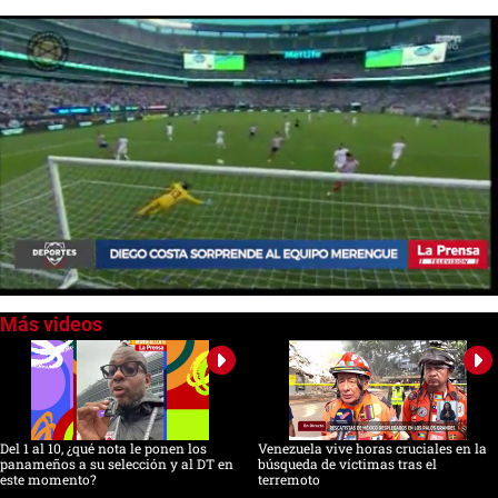
0
seconds
of
0
seconds
Del 1 al 10, ¿qué nota le ponen los
Venezuela vive horas cruciales en la
panameños a su selección y al DT en
búsqueda de víctimas tras el
este momento?
terremoto