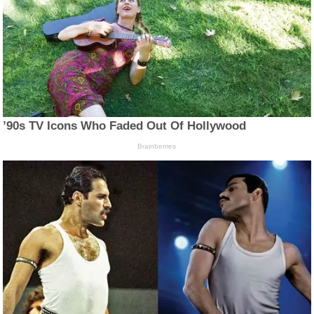
’90s TV Icons Who Faded Out Of Hollywood
Brainberries