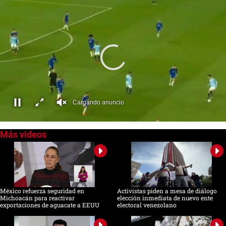
Cargando anuncio
0
seconds
of
0
seconds
México refuerza seguridad en
Activistas piden a mesa de diálogo
Michoacán para reactivar
elección inmediata de nuevo ente
exportaciones de aguacate a EEUU
electoral venezolano