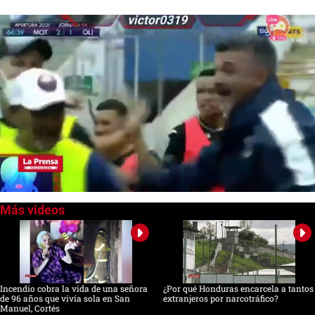
0
of
40
seconds
Incendio cobra la vida de una señora
¿Por qué Honduras encarcela a tantos
de 96 años que vivía sola en San
extranjeros por narcotráfico?
Manuel, Cortés