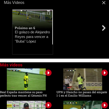
Más Videos
01:12
Próximo en 5
El golazo de Alejandro
Reyes para vencer a
"Buba" López
0
seconds
of
0
seconds
Real España mantiene su paso
UPN y Olancho no pasan del empate
perfecto tras vencer al Génesis PN
1-1 en el Emilio Williams