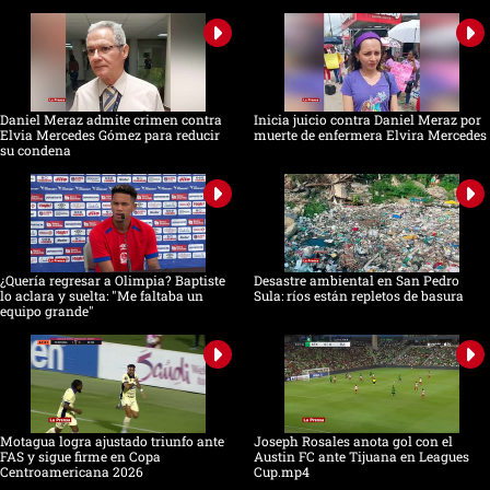
Daniel Meraz admite crimen contra
Inicia juicio contra Daniel Meraz por
Elvia Mercedes Gómez para reducir
muerte de enfermera Elvira Mercedes
su condena
¿Quería regresar a Olimpia? Baptiste
Desastre ambiental en San Pedro
lo aclara y suelta: "Me faltaba un
Sula: ríos están repletos de basura
equipo grande"
Motagua logra ajustado triunfo ante
Joseph Rosales anota gol con el
FAS y sigue firme en Copa
Austin FC ante Tijuana en Leagues
Centroamericana 2026
Cup.mp4