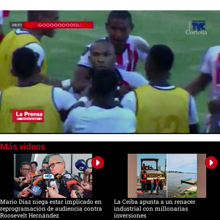
0
of
52
seconds
Mario Díaz niega estar implicado en
La Ceiba apunta a un renacer
reprogramación de audiencia contra
industrial con millonarias
Roosevelt Hernández
inversiones