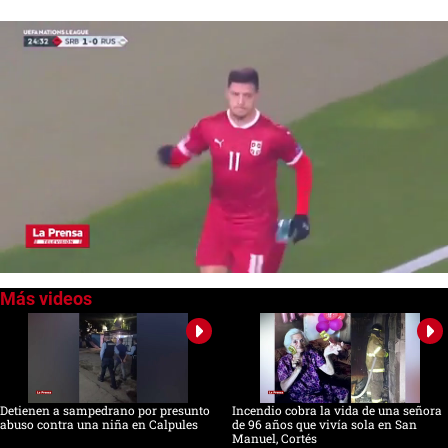
0
seconds
of
0
seconds
Detienen a sampedrano por presunto
Incendio cobra la vida de una señora
abuso contra una niña en Calpules
de 96 años que vivía sola en San
Manuel, Cortés