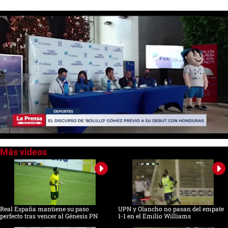
0
seconds
of
0
seconds
Real España mantiene su paso
UPN y Olancho no pasan del empate
perfecto tras vencer al Génesis PN
1-1 en el Emilio Williams