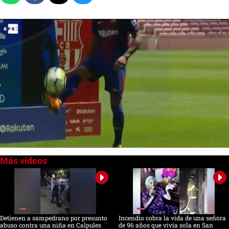
0
seconds
of
0
seconds
Detienen a sampedrano por presunto
Incendio cobra la vida de una señora
abuso contra una niña en Calpules
de 96 años que vivía sola en San