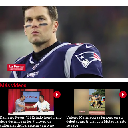
0
seconds
of
0
seconds
Damario Reyes: "El Estado hondureño
Valerio Marinacci se lesionó en su
debe decirnos si los 7 proyectos
debut como titular con Motagua: esto
culturales de Iberescena van o no
se sabe