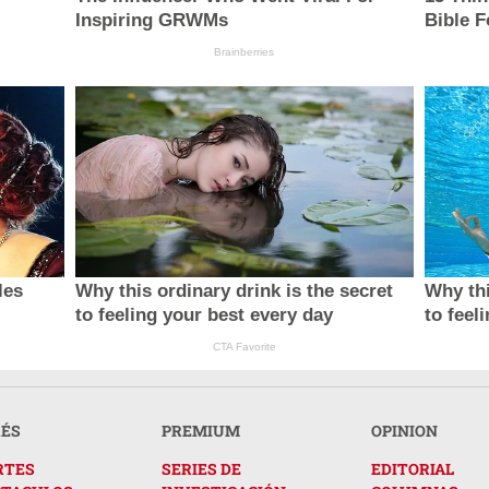
Inspiring GRWMs
Bible F
Brainberries
les
Why this ordinary drink is the secret
Why thi
to feeling your best every day
to feel
CTA Favorite
RÉS
PREMIUM
OPINION
RTES
SERIES DE
EDITORIAL