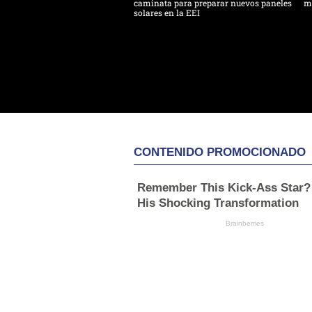
caminata para preparar nuevos paneles
m
solares en la EEI
CONTENIDO PROMOCIONADO
Remember This Kick-Ass Star?
His Shocking Transformation
Brainberries