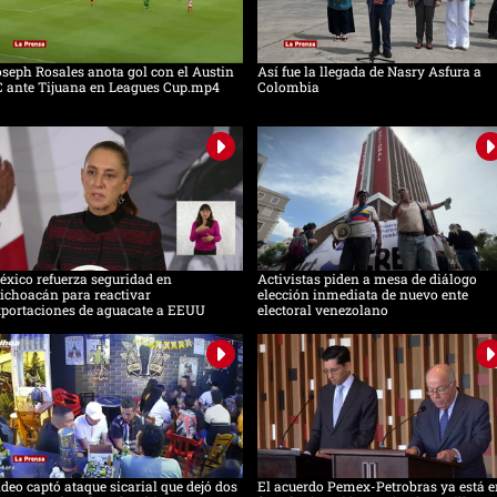
seph Rosales anota gol con el Austin
Así fue la llegada de Nasry Asfura a
C ante Tijuana en Leagues Cup.mp4
Colombia
xico refuerza seguridad en
Activistas piden a mesa de diálogo
ichoacán para reactivar
elección inmediata de nuevo ente
xportaciones de aguacate a EEUU
electoral venezolano
deo captó ataque sicarial que dejó dos
El acuerdo Pemex-Petrobras ya está e