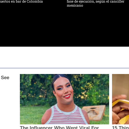
uertos en bar de Colombia
fase de ejecución, según el canciller
mexicano
 See
The Influencer Who Went Viral For
15 Thi