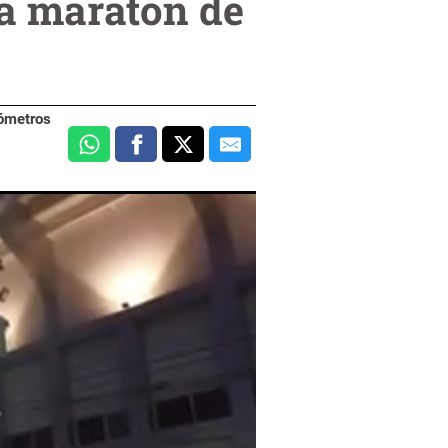
la maratón de
lómetros