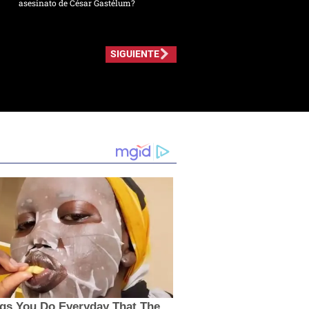
asesinato de César Gastélum?
SIGUIENTE
ngs You Do Everyday That The