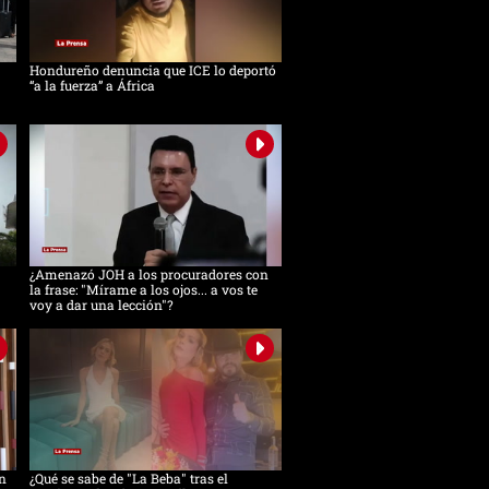
Hondureño denuncia que ICE lo deportó
“a la fuerza” a África
¿Amenazó JOH a los procuradores con
la frase: "Mírame a los ojos... a vos te
voy a dar una lección"?
n
¿Qué se sabe de "La Beba" tras el