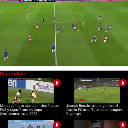
0
seconds
of
0
seconds
Motagua logra ajustado triunfo ante
Joseph Rosales anota gol con el
FAS y sigue firme en Copa
Austin FC ante Tijuana en Leagues
Centroamericana 2026
Cup.mp4