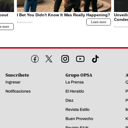
Suscríbete
Grupo OPSA
A
Ingresar
La Prensa
Q
Notificaciones
El Heraldo
P
Diez
P
Revista Estilo
M
Buen Provecho
K
Revista E&N
P