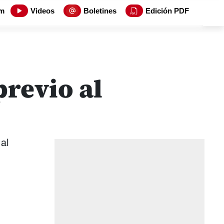
m
Videos
Boletines
Edición PDF
previo al
 al