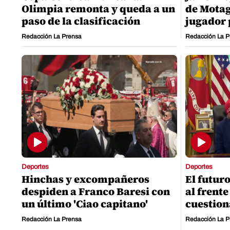
Olimpia remonta y queda a un
de Motag
paso de la clasificación
jugador 
Redacción La Prensa
Redacción La P
Deportes
Deportes
Hinchas y excompañeros
El futur
despiden a Franco Baresi con
al frente
un último 'Ciao capitano'
cuestio
Redacción La Prensa
Redacción La P