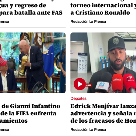
ua y regreso de
torneo internacional 
para batalla ante FAS
a Cristiano Ronaldo
rensa
Redacción La Prensa
Deportes
o de Gianni Infantino
Edrick Menjívar lanz
 de la FIFA enfrenta
advertencia y señala 
namientos
de los fracasos de Ho
rensa
Redacción La Prensa