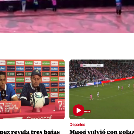
Deportes
pez revela tres bajas
Messi volvió con gola