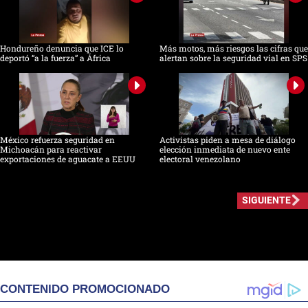
Hondureño denuncia que ICE lo
Más motos, más riesgos las cifras que
deportó “a la fuerza” a África
alertan sobre la seguridad vial en SPS
México refuerza seguridad en
Activistas piden a mesa de diálogo
Michoacán para reactivar
elección inmediata de nuevo ente
exportaciones de aguacate a EEUU
electoral venezolano
SIGUIENTE
CONTENIDO PROMOCIONADO