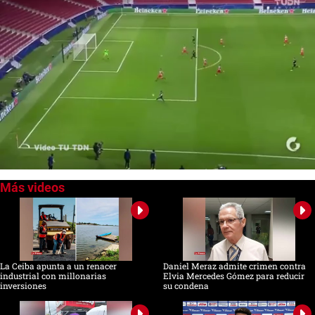
0
seconds
of
1
minute,
20
seconds
La Ceiba apunta a un renacer
Daniel Meraz admite crimen contra
industrial con millonarias
Elvia Mercedes Gómez para reducir
inversiones
su condena