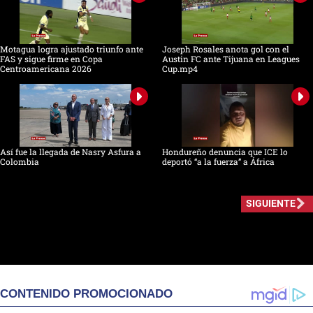
Motagua logra ajustado triunfo ante
Joseph Rosales anota gol con el
FAS y sigue firme en Copa
Austin FC ante Tijuana en Leagues
Centroamericana 2026
Cup.mp4
Así fue la llegada de Nasry Asfura a
Hondureño denuncia que ICE lo
Colombia
deportó “a la fuerza” a África
SIGUIENTE
CONTENIDO PROMOCIONADO