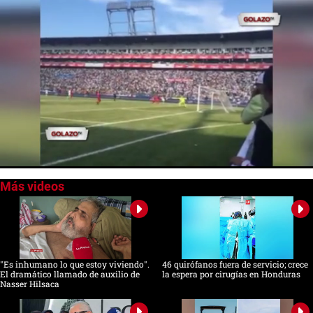
0
of
24
seconds
"Es inhumano lo que estoy viviendo".
46 quirófanos fuera de servicio; crece
El dramático llamado de auxilio de
la espera por cirugías en Honduras
Nasser Hilsaca