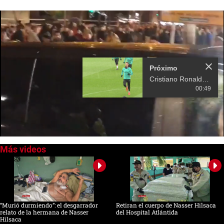
Próximo
Cristiano Ronaldo deja el Real Madrid y ficha por Juventus
00:49
0
of
16
seconds
“Murió durmiendo”: el desgarrador
Retiran el cuerpo de Nasser Hilsaca
relato de la hermana de Nasser
del Hospital Atlántida
Hilsaca