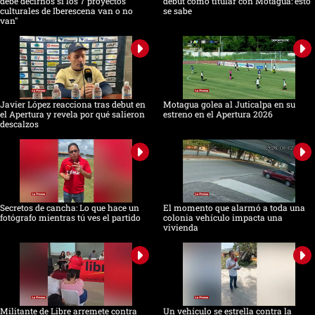
debe decirnos si los 7 proyectos
debut como titular con Motagua: esto
culturales de Iberescena van o no
se sabe
van"
Javier López reacciona tras debut en
Motagua golea al Juticalpa en su
el Apertura y revela por qué salieron
estreno en el Apertura 2026
descalzos
Secretos de cancha: Lo que hace un
El momento que alarmó a toda una
fotógrafo mientras tú ves el partido
colonia vehículo impacta una
vivienda
Militante de Libre arremete contra
Un vehículo se estrella contra la