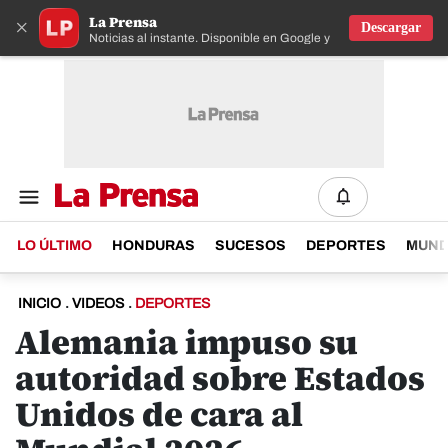
La Prensa
×
Descargar
Noticias al instante. Disponible en Google y IOS
LO ÚLTIMO
HONDURAS
SUCESOS
DEPORTES
MUN
INICIO
.
VIDEOS
.
DEPORTES
Alemania impuso su
autoridad sobre Estados
Unidos de cara al