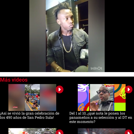
0
seconds
of
0
seconds
¡Así se vivió la gran celebración de
Del 1 al 10, ¿qué nota le ponen los
los 490 años de San Pedro Sula!
panameños a su selección y al DT en
este momento?