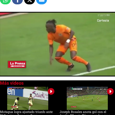
0
seconds
of
0
seconds
Motagua logra ajustado triunfo ante
Joseph Rosales anota gol con el