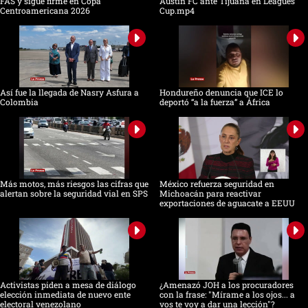
FAS y sigue firme en Copa
Austin FC ante Tijuana en Leagues
Centroamericana 2026
Cup.mp4
Así fue la llegada de Nasry Asfura a
Hondureño denuncia que ICE lo
Colombia
deportó “a la fuerza” a África
Más motos, más riesgos las cifras que
México refuerza seguridad en
alertan sobre la seguridad vial en SPS
Michoacán para reactivar
exportaciones de aguacate a EEUU
Activistas piden a mesa de diálogo
¿Amenazó JOH a los procuradores
elección inmediata de nuevo ente
con la frase: "Mírame a los ojos... a
electoral venezolano
vos te voy a dar una lección"?