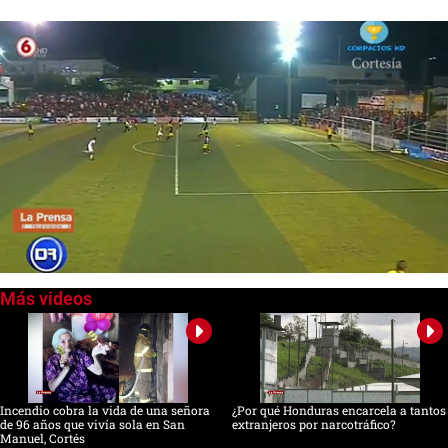
0
of
51
seconds
Incendio cobra la vida de una señora
¿Por qué Honduras encarcela a tantos
de 96 años que vivía sola en San
extranjeros por narcotráfico?
Manuel, Cortés