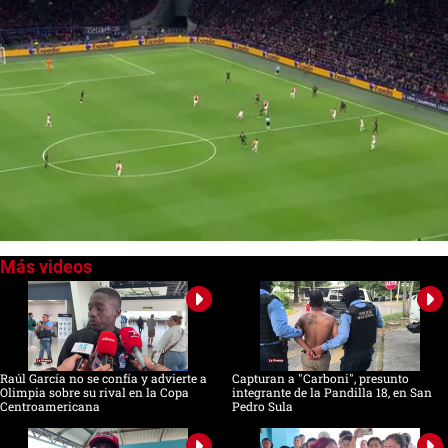
0
seconds
of
0
seconds
Raúl García no se confía y advierte a
Capturan a "Carboni", presunto
Olimpia sobre su rival en la Copa
integrante de la Pandilla 18, en San
Centroamericana
Pedro Sula