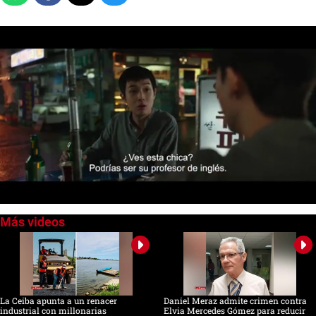
0
seconds
of
0
seconds
La Ceiba apunta a un renacer
Daniel Meraz admite crimen contra
industrial con millonarias
Elvia Mercedes Gómez para reducir