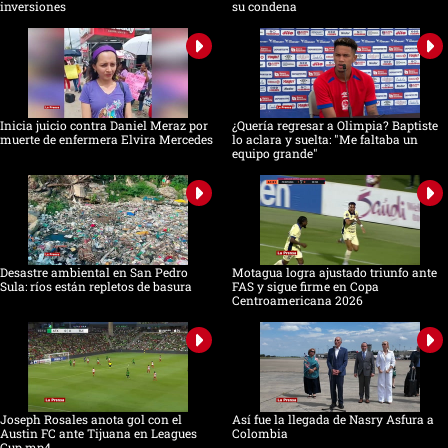
inversiones
su condena
Inicia juicio contra Daniel Meraz por
¿Quería regresar a Olimpia? Baptiste
muerte de enfermera Elvira Mercedes
lo aclara y suelta: "Me faltaba un
equipo grande"
Desastre ambiental en San Pedro
Motagua logra ajustado triunfo ante
Sula: ríos están repletos de basura
FAS y sigue firme en Copa
Centroamericana 2026
Joseph Rosales anota gol con el
Así fue la llegada de Nasry Asfura a
Austin FC ante Tijuana en Leagues
Colombia
Cup.mp4