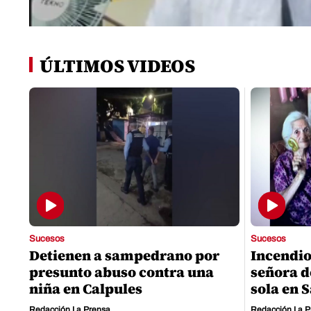
0
seconds
of
ÚLTIMOS VIDEOS
0
seconds
Volume
0%
Sucesos
Sucesos
Detienen a sampedrano por
Incendio
presunto abuso contra una
señora d
niña en Calpules
sola en 
Redacción La Prensa
Redacción La P