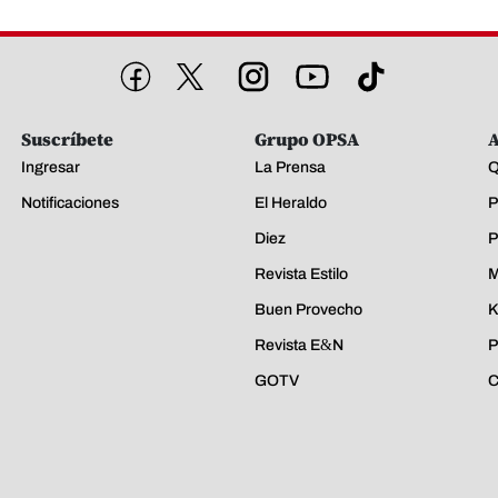
Suscríbete
Grupo OPSA
A
Ingresar
La Prensa
Q
Notificaciones
El Heraldo
P
Diez
P
Revista Estilo
M
Buen Provecho
K
Revista E&N
P
GOTV
C