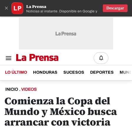
La Prensa
×
Descargar
Noticias al instante. Disponible en Google y IOS
LO ÚLTIMO
HONDURAS
SUCESOS
DEPORTES
MUN
INICIO
.
VIDEOS
Comienza la Copa del
Mundo y México busca
arrancar con victoria