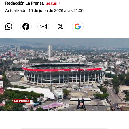
Redacción La Prensa
seguir +
Actualizado: 10 de junio de 2026 a las 21:06
0
seconds
of
0