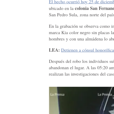
El hecho ocurrió hoy 25 de diciem
colonia San Fernan
ubicado en la
San Pedro Sula, zona norte del país
En la grabación se observa como i
marca Kia color negro sin placas la
hombres y con una almádena lo abren
LEA:
Detienen a cónsul honorífica
Después del robo los individuos sub
abandonan el lugar. A las 05:20 am
realizan las investigaciones del cas