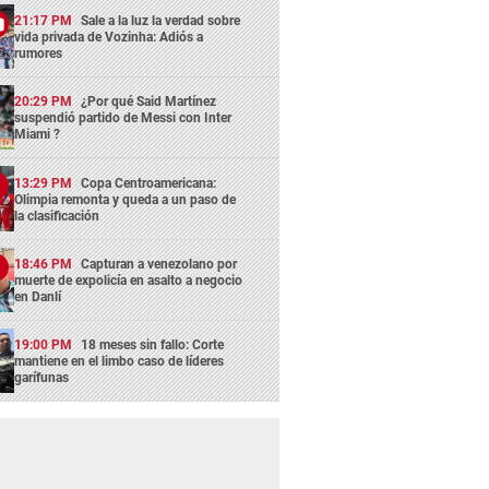
21:17 PM
Sale a la luz la verdad sobre
vida privada de Vozinha: Adiós a
rumores
20:29 PM
¿Por qué Said Martínez
suspendió partido de Messi con Inter
Miami ?
13:29 PM
Copa Centroamericana:
Olimpia remonta y queda a un paso de
la clasificación
18:46 PM
Capturan a venezolano por
muerte de expolicía en asalto a negocio
en Danlí
19:00 PM
18 meses sin fallo: Corte
mantiene en el limbo caso de líderes
garífunas