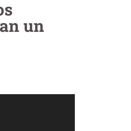
os
ean un