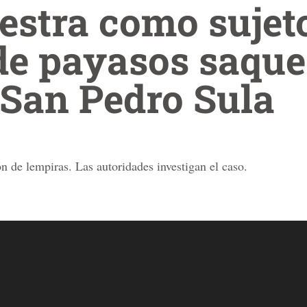
estra como sujet
 de payasos saqu
 San Pedro Sula
n de lempiras. Las autoridades investigan el caso.