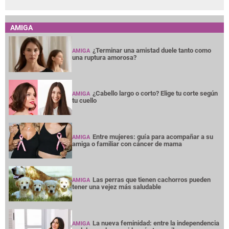
AMIGA
¿Terminar una amistad duele tanto como
AMIGA
una ruptura amorosa?
¿Cabello largo o corto? Elige tu corte según
AMIGA
tu cuello
Entre mujeres: guía para acompañar a su
AMIGA
amiga o familiar con cáncer de mama
Las perras que tienen cachorros pueden
AMIGA
tener una vejez más saludable
La nueva feminidad: entre la independencia
AMIGA