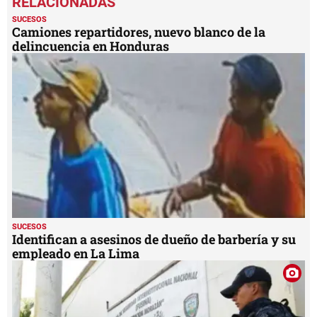
of
1
SUCESOS
minute,
Camiones repartidores, nuevo blanco de la
50
delincuencia en Honduras
seconds
SUCESOS
Identifican a asesinos de dueño de barbería y su
empleado en La Lima