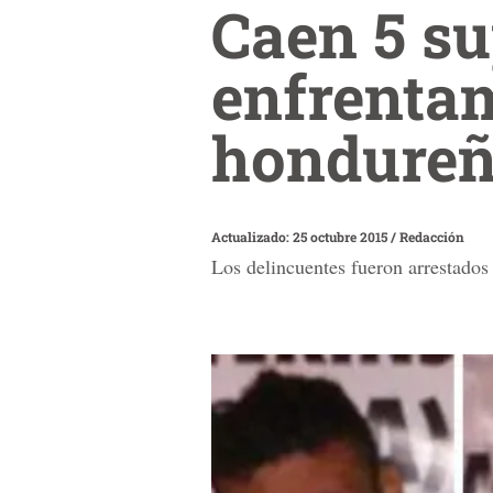
Caen 5 su
enfrentam
hondure
Actualizado: 25 octubre 2015
/
Redacción
Los delincuentes fueron arrestados