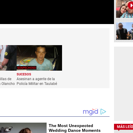
SUCESOS
llas de
Asesinan a agente de la
n Olancho
Policía Militar en Taulabé
MÁS LEÍ