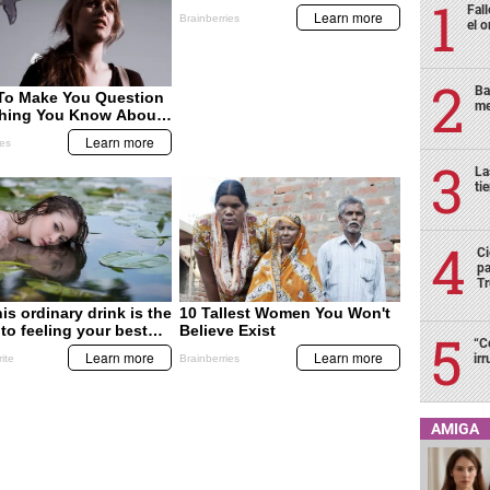
Fall
el o
Ba
me
La
ti
Ci
pa
T
“C
ir
AMIGA