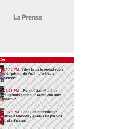
ADA
21:17 PM
Sale a la luz la verdad sobre
vida privada de Vozinha: Adiós a
rumores
20:29 PM
¿Por qué Said Martínez
suspendió partido de Messi con Inter
Miami ?
13:29 PM
Copa Centroamericana:
Olimpia remonta y queda a un paso de
la clasificación