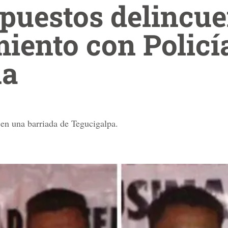
puestos delincue
iento con Policí
ña
 en una barriada de Tegucigalpa.