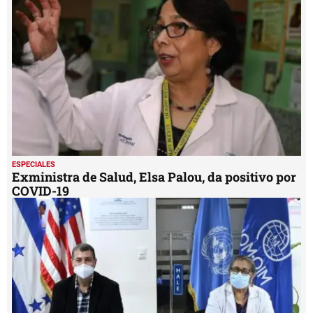
minutes,
52
seconds
ESPECIALES
Exministra de Salud, Elsa Palou, da positivo por
COVID-19