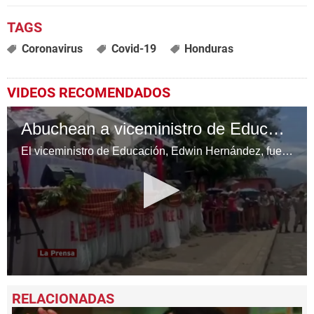
Coronavirus
Covid-19
Honduras
VIDEOS RECOMENDADOS
Abuchean a viceministro de Educación por su discurso en Lempira
El viceministro de Educación, Edwin Hernández, fue abucheado durante los actos del Día del Indio en el municipio de Gracias, Lempira.
0
seconds
of
2