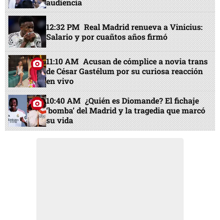
audiencia
12:32 PM
Real Madrid renueva a Vinicius:
Salario y por cuañtos años firmó
11:10 AM
Acusan de cómplice a novia trans
de César Gastélum por su curiosa reacción
en vivo
10:40 AM
¿Quién es Diomande? El fichaje
‘bomba’ del Madrid y la tragedia que marcó
su vida