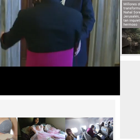
Millones d
transforma
Nahal Sore
Jerusalén,
tan inqui
hermoso