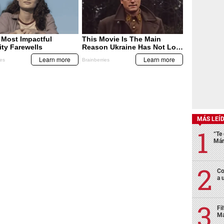
MÁS LEÍ
“Te 
Már
Co
a 
Fi
Má