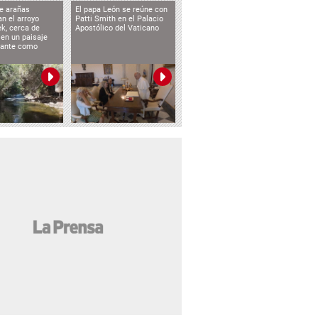
e arañas
El papa León se reúne con
n el arroyo
Patti Smith en el Palacio
k, cerca de
Apostólico del Vaticano
 en un paisaje
etante como