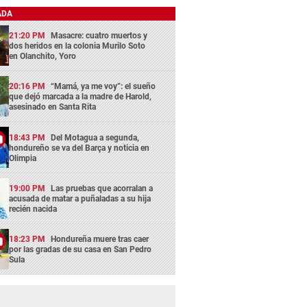
ADA
21:20 PM
Masacre: cuatro muertos y
dos heridos en la colonia Murilo Soto
en Olanchito, Yoro
20:16 PM
“Mamá, ya me voy”: el sueño
que dejó marcada a la madre de Harold,
asesinado en Santa Rita
18:43 PM
Del Motagua a segunda,
hondureño se va del Barça y noticia en
Olimpia
19:00 PM
Las pruebas que acorralan a
acusada de matar a puñaladas a su hija
recién nacida
18:23 PM
Hondureña muere tras caer
por las gradas de su casa en San Pedro
Sula