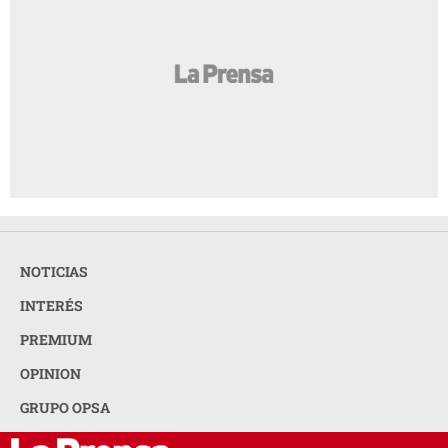
NOTICIAS
INTERÉS
PREMIUM
OPINION
GRUPO OPSA
LA PRENSA TODOS LOS DERECHOS RESERVADOS ©
2026
ORGANIZACIÓN PUBLICITARIA S.A.
ACERCA DE LA PRENSA
POLÍTICA DE PRIVACIDAD
CONTACTA CON NOSOTROS
NEWSLETTER
MAPA DEL SITIO