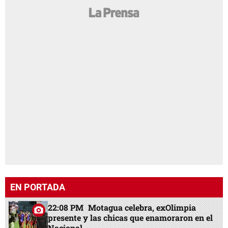
EN PORTADA
22:08 PM
Motagua celebra, exOlimpia
presente y las chicas que enamoraron en el
Nacional
22:42 PM
Tabla Copa Centroamericana:
Motagua sonríe y revés a Municipal; así
quedó la pelea
19:34 PM
Real Madrid agita el mercado,
Rodri toma decisión y Barcelona cierra
acuerdo
18:55 PM
A prisión tres hondureños que
llevaban cuatro millones de lempiras en
efectivo en La Ceiba