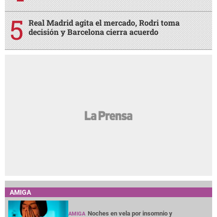
AMIGA
Noches en vela por insomnio y
AMIGA
preocupación, ¿qué hacer para tratarlo?
¿Terminar una amistad duele tanto como
AMIGA
una ruptura amorosa?
¿Cabello largo o corto? Elige tu corte según
AMIGA
tu cuello