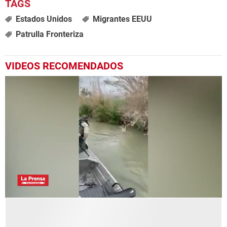
Estados Unidos
Migrantes EEUU
Patrulla Fronteriza
VIDEOS RECOMENDADOS
0
seconds
of
45