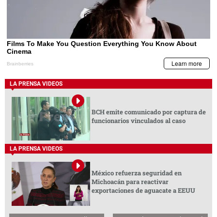
funcionarios vinculados al caso
LA PRENSA VIDEOS
México refuerza seguridad en
Michoacán para reactivar
exportaciones de aguacate a EEUU
Activistas piden a mesa de diálogo
Video captó ataque sicarial que dejó
elección inmediata de nuevo ente
dos muertos en bar de Colombia
electoral venezolano