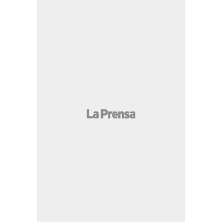
MÁS LEÍDAS
JOH le responde a Dagoberto Aspra ante
supuestas amenazas en audiencia