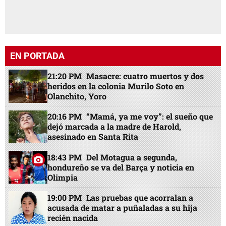
EN PORTADA
21:20 PM
Masacre: cuatro muertos y dos
heridos en la colonia Murilo Soto en
Olanchito, Yoro
20:16 PM
“Mamá, ya me voy”: el sueño que
dejó marcada a la madre de Harold,
asesinado en Santa Rita
18:43 PM
Del Motagua a segunda,
hondureño se va del Barça y noticia en
Olimpia
19:00 PM
Las pruebas que acorralan a
acusada de matar a puñaladas a su hija
recién nacida