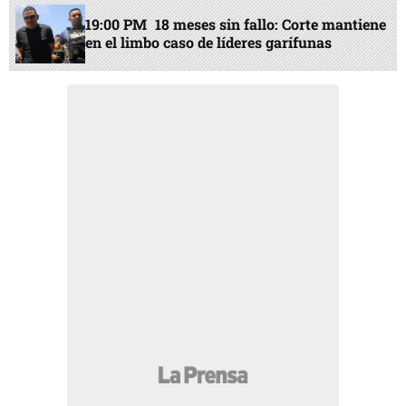
19:00 PM
18 meses sin fallo: Corte mantiene
en el limbo caso de líderes garífunas