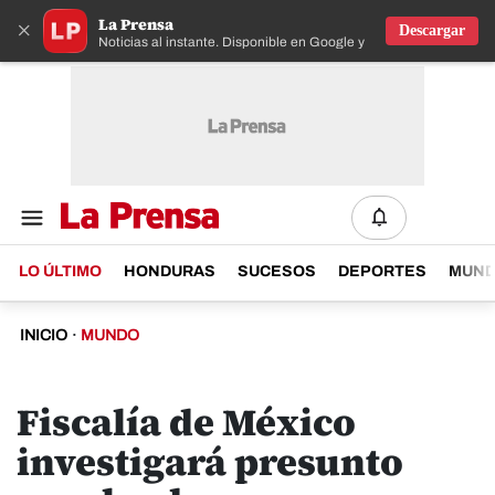
La Prensa
×
Descargar
Noticias al instante. Disponible en Google y IOS
LO ÚLTIMO
HONDURAS
SUCESOS
DEPORTES
MUN
INICIO
·
MUNDO
Fiscalía de México
investigará presunto