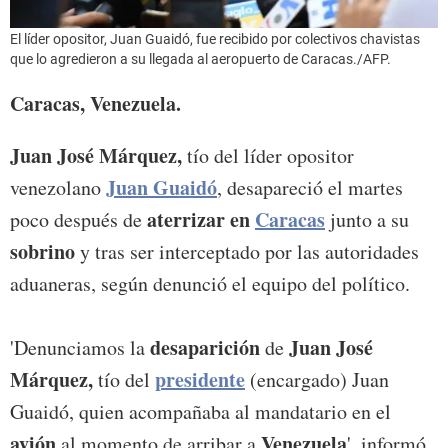
El líder opositor, Juan Guaidó, fue recibido por colectivos chavistas
que lo agredieron a su llegada al aeropuerto de Caracas./AFP.
Caracas, Venezuela.
Juan José Márquez,
tío del líder opositor
Juan Guaidó
venezolano
, desapareció el martes
aterrizar en
Caracas
poco después de
junto a su
sobrino
y tras ser interceptado por las autoridades
aduaneras, según denunció el equipo del político.
desaparición
Juan José
'Denunciamos la
de
Márquez,
presidente
tío del
(encargado) Juan
Guaidó, quien acompañaba al mandatario en el
avión
Venezuela
al momento de arribar a
', informó