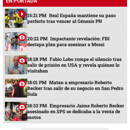
EN PORTADA
15:21 PM
Real España mantiene su paso
perfecto tras vencer al Génesis PN
20:22 PM
Impactante revelación: FBI
destapa plan para asesinar a Messi
18:28 PM
Fabio Lobo rompe el silencio tras
salir de prisión en USA y revela quiénes lo
visitaban
18:01 PM
Matan a empresario Roberto
Becker tras salir de su negocio en San Pedro
Sula
18:33 PM
Empresario Jaime Roberto Becker
asesinado en SPS se dedicaba a la venta de
motos