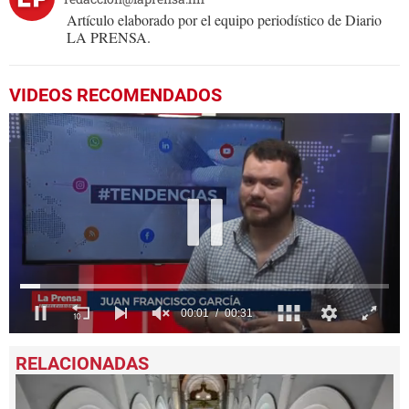
Artículo elaborado por el equipo periodístico de Diario
LA PRENSA.
VIDEOS RECOMENDADOS
0
seconds
of
31
seconds