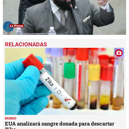
0
seconds
of
52
seconds
MUNDO
EUA analizará sangre donada para descartar