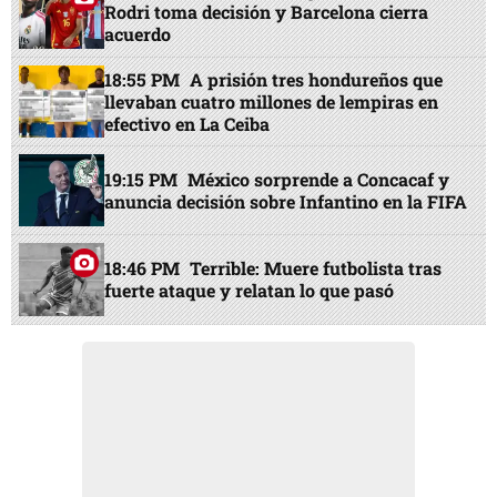
Rodri toma decisión y Barcelona cierra
acuerdo
18:55 PM
A prisión tres hondureños que
llevaban cuatro millones de lempiras en
efectivo en La Ceiba
19:15 PM
México sorprende a Concacaf y
anuncia decisión sobre Infantino en la FIFA
18:46 PM
Terrible: Muere futbolista tras
fuerte ataque y relatan lo que pasó