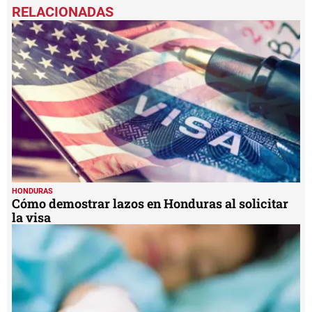
seconds
of
1
minute,
12
seconds
HONDURAS
Cómo demostrar lazos en Honduras al solicitar
la visa