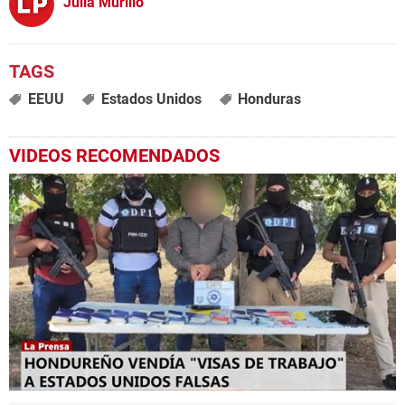
Julia Murillo
EEUU
Estados Unidos
Honduras
VIDEOS RECOMENDADOS
0