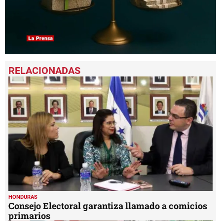
0
seconds
of
1
minute,
6
seconds
HONDURAS
Consejo Electoral garantiza llamado a comicios
primarios