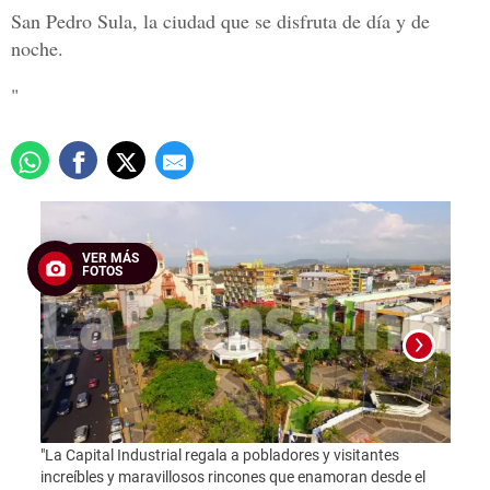
San Pedro Sula, la ciudad que se disfruta de día y de
noche.
"
VER MÁS
FOTOS
"La Capital Industrial regala a pobladores y visitantes
"Este
increíbles y maravillosos rincones que enamoran desde el
"