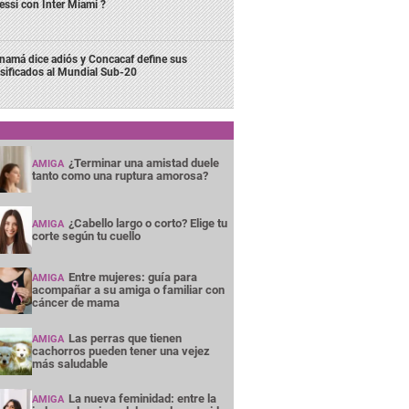
ssi con Inter Miami ?
namá dice adiós y Concacaf define sus
asificados al Mundial Sub-20
¿Terminar una amistad duele
AMIGA
tanto como una ruptura amorosa?
¿Cabello largo o corto? Elige tu
AMIGA
corte según tu cuello
Entre mujeres: guía para
AMIGA
acompañar a su amiga o familiar con
cáncer de mama
Las perras que tienen
AMIGA
cachorros pueden tener una vejez
más saludable
La nueva feminidad: entre la
AMIGA