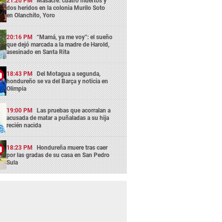
21:20 PM
Masacre: cuatro muertos y
dos heridos en la colonia Murilo Soto
en Olanchito, Yoro
20:16 PM
“Mamá, ya me voy”: el sueño
que dejó marcada a la madre de Harold,
asesinado en Santa Rita
18:43 PM
Del Motagua a segunda,
hondureño se va del Barça y noticia en
Olimpia
19:00 PM
Las pruebas que acorralan a
acusada de matar a puñaladas a su hija
recién nacida
18:23 PM
Hondureña muere tras caer
por las gradas de su casa en San Pedro
Sula