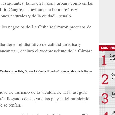
estaurantes, tanto en la zona urbana como en las
el río Cangrejal. Invitamos a hondureños y
ciones naturales y de la ciudad”, señaló.
 los negocios de La Ceiba realizaron procesos de
 tienen el distintivo de calidad turística y
MÁS LEÍ
eraneantes”, declaró el vicepresidente de la Cámara
Cap
asa
aribe como Tela, Omoa, La Ceiba, Puerto Cortés e Islas de la Bahía.
Co
a 
dad de Turismo de la alcaldía de Tela, aseguró
Sa
stán llegando desde ya a las playas del municipio
Vo
e se tenían.
¿P