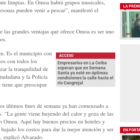
nte limpias. En Omoa habrá grupos musicales,
LA PREN
ersonas pueden venir a pescar”, manifestó el
e las grandes ventajas que ofrece Omoa es ser uno
os.
n. Es el municipio con
ACCESO
os con todos los
Empresarios en La Ceiba
zar la tranquilidad de
esperan que en Semana
Santa ya esté en óptimas
iudadana y la Policía
condiciones la calle hacia el
río Cangrejal
e tiene que preocupar
los últimos fines de semana ya han comenzado a
as. “La gente viene huyendo del calor y goza de las
n Omoa. Aquí hay buenos precios en hoteles y
 bajado los costos para dar la mejor atención y ser
EN PORT
”, explicó Alvarado.