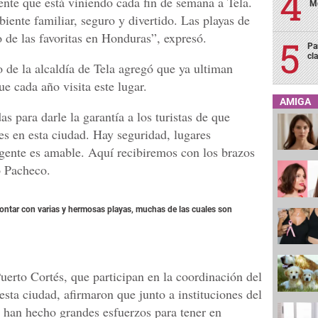
ente que está viniendo cada fin de semana a Tela.
Me
iente familiar, seguro y divertido. Las playas de
 de las favoritas en Honduras”, expresó.
Pa
cl
 de la alcaldía de Tela agregó que ya ultiman
ue cada año visita este lugar.
AMIGA
 para darle la garantía a los turistas de que
es en esta ciudad. Hay seguridad, lugares
a gente es amable. Aquí recibiremos con los brazos
ó Pacheco.
 contar con varias y hermosas playas, muchas de las cuales son
uerto Cortés, que participan en la coordinación del
ta ciudad, afirmaron que junto a instituciones del
 han hecho grandes esfuerzos para tener en