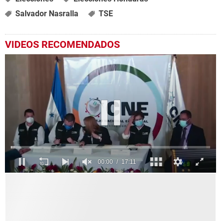
Salvador Nasralla
TSE
VIDEOS RECOMENDADOS
0
seconds
of
17
minutes,
12